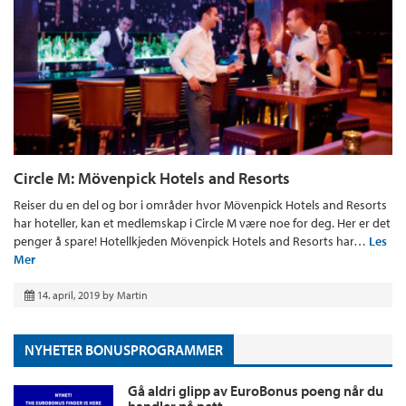
Circle M: Mövenpick Hotels and Resorts
Reiser du en del og bor i områder hvor Mövenpick Hotels and Resorts
har hoteller, kan et medlemskap i Circle M være noe for deg. Her er det
penger å spare! Hotellkjeden Mövenpick Hotels and Resorts har…
Les
Mer
14. april, 2019
by
Martin
NYHETER BONUSPROGRAMMER
Gå aldri glipp av EuroBonus poeng når du
handler på nett