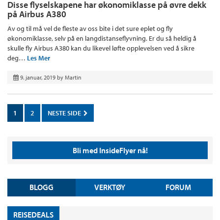
Disse flyselskapene har økonomiklasse på øvre dekk
på Airbus A380
Av og til må vel de fleste av oss bite i det sure eplet og fly
økonomiklasse, selv på en langdistanseflyvning. Er du så heldig å
skulle fly Airbus A380 kan du likevel løfte opplevelsen ved å sikre
deg…
Les Mer
9. januar, 2019
by
Martin
1
2
NESTE SIDE
Bli med InsideFlyer nå!
BLOGG
VERKTØY
FORUM
REISEDEALS