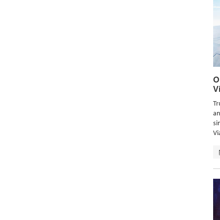
O
V
Tr
an
si
Vi