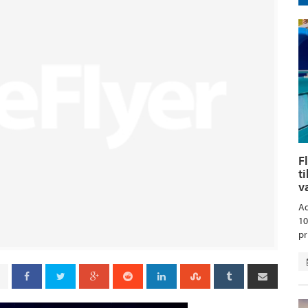
F
t
v
Aq
10
pr