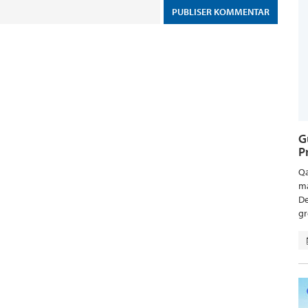
G
P
Qa
ma
De
gr