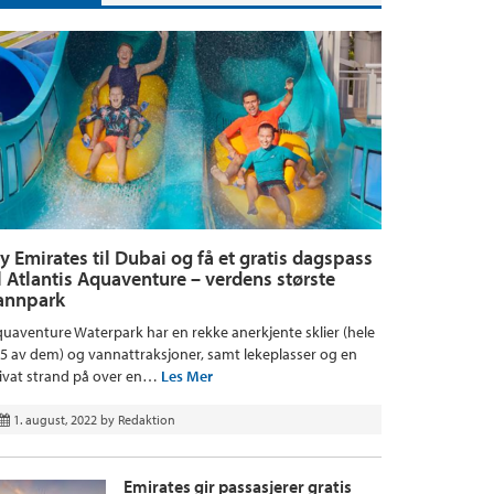
ly Emirates til Dubai og få et gratis dagspass
il Atlantis Aquaventure – verdens største
annpark
uaventure Waterpark har en rekke anerkjente sklier (hele
5 av dem) og vannattraksjoner, samt lekeplasser og en
ivat strand på over en…
Les Mer
1. august, 2022
by
Redaktion
Emirates gir passasjerer gratis