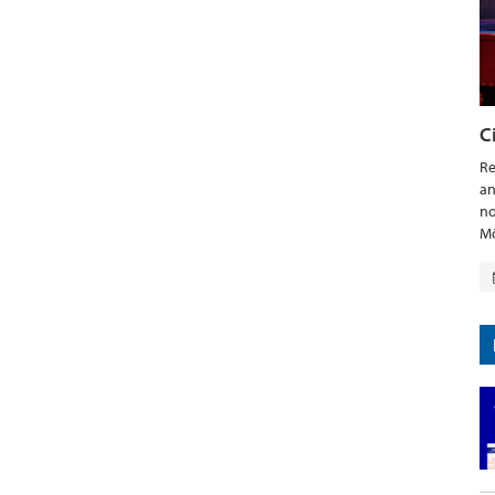
C
Re
an
no
Mö