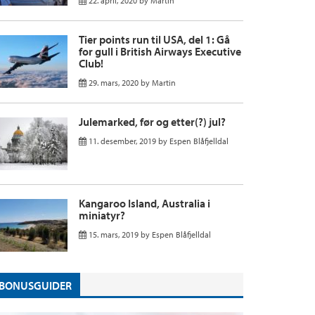
22. april, 2020
by
Martin
Tier points run til USA, del 1: Gå
for gull i British Airways Executive
Club!
29. mars, 2020
by
Martin
Julemarked, før og etter(?) jul?
11. desember, 2019
by
Espen Blåfjelldal
Kangaroo Island, Australia i
miniatyr?
15. mars, 2019
by
Espen Blåfjelldal
BONUSGUIDER